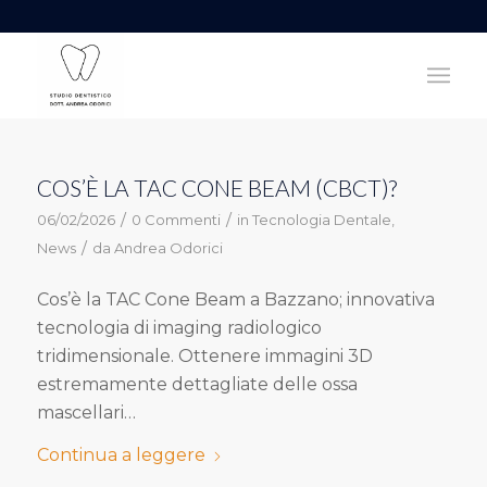
COS’È LA TAC CONE BEAM (CBCT)?
/
/
06/02/2026
0 Commenti
in
Tecnologia Dentale
,
/
News
da
Andrea Odorici
Cos’è la TAC Cone Beam a Bazzano; innovativa
tecnologia di imaging radiologico
tridimensionale. Ottenere immagini 3D
estremamente dettagliate delle ossa
mascellari…
Continua a leggere